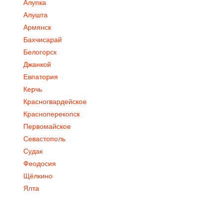
Алупка
Алушта
Армянск
Бахчисарай
Белогорск
Джанкой
Евпатория
Керчь
Красногвардейское
Красноперекопск
Первомайское
Севастополь
Судак
Феодосия
Щёлкино
Ялта