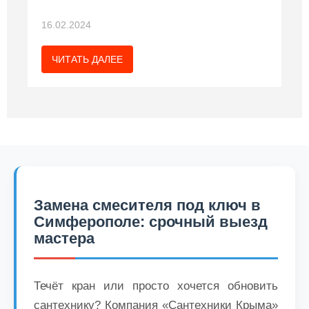
полчаса после моего звонка. Могу
и уду рекомендовать всем
16.02.2024
знакомым.
ЧИТАТЬ ДАЛЕЕ
Замена смесителя под ключ в
Симферополе: срочный выезд
мастера
Течёт кран или просто хочется обновить
сантехнику? Компания «Сантехники Крыма»