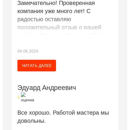
Замечательно! Проверенная
компания уже много лет! С
радостью оставляю
положительный отзыв о вашей
работе! Отлично! Кстати сайт ваш
новый тоже супер! Заказывайте у
этих ребят услуги, даже не
04.06.2024
думайте. Самая лучшая фирма во
ЧИТАТЬ ДАЛЕЕ
Всем Крыму!
Эдуард Андреевич
5
Все хорошо. Работой мастера мы
довольны.